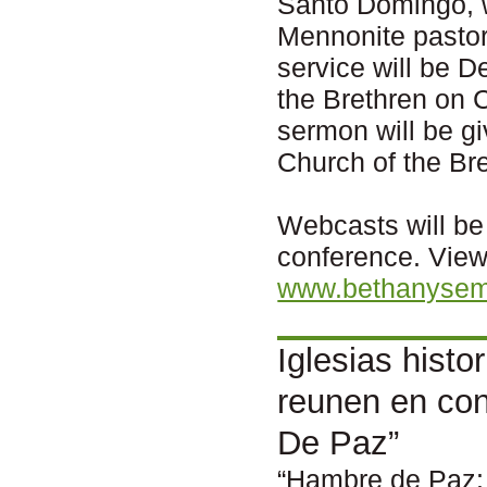
Santo Domingo, w
Mennonite pastor
service will be D
the Brethren on 
sermon will be g
Church of the Bre
Webcasts will be 
conference. Viewe
www.bethanysem
Iglesias histo
reunen en con
De Paz”
“Hambre de Paz: 