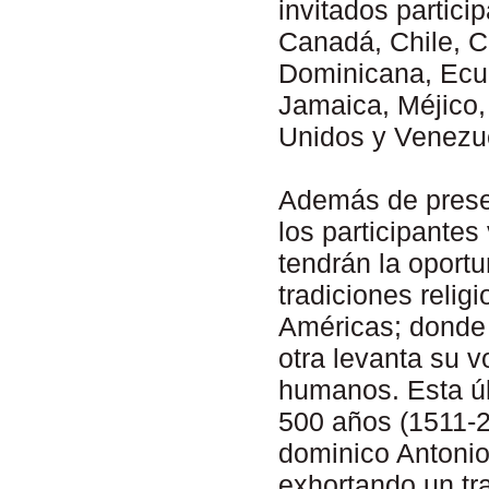
invitados partici
Canadá, Chile, C
Dominicana, Ecua
Jamaica, Méjico,
Unidos y Venezu
Además de presen
los participantes
tendrán la oportu
tradiciones relig
Américas; donde 
otra levanta su 
humanos. Esta úl
500 años (1511-2
dominico Antoni
exhortando un tr