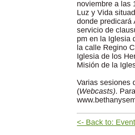
noviembre a las 
Luz y Vida situa
donde predicará 
servicio de claus
pm en la Iglesi
la calle Regino 
Iglesia de los H
Misión de la Igle
Varias sesiones d
(
Webcasts)
. Par
www.bethanysem
<- Back to: Even