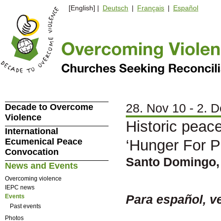
[English] |
Deutsch
|
Français
|
Español
28. Nov 10 - 2. 
Decade to Overcome
Violence
Historic peac
International
Ecumenical Peace
‘Hunger For P
Convocation
Santo Domingo,
News and Events
Overcoming violence
IEPC news
Para español, v
Events
Past events
Photos