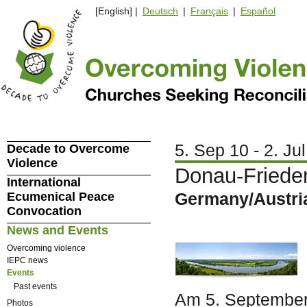
[English] |
Deutsch
|
Français
|
Español
5. Sep 10 - 2. Jul
Decade to Overcome
Violence
Donau-Friede
International
Germany/Austri
Ecumenical Peace
Convocation
News and Events
Overcoming violence
IEPC news
Events
Past events
Am 5. September 
Photos