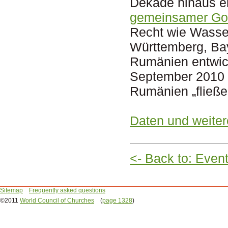
Dekade hinaus ei
gemeinsamer Got
Recht wie Wasser
Württemberg, Bay
Rumänien entwick
September 2010 
Rumänien „fließe
Daten und weiter
<- Back to: Even
Sitemap
Frequently asked questions
©2011
World Council of Churches
(
page 1328
)