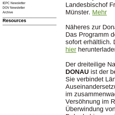
Landesbischof Fr
IEPC Newsletter
DOV Newsletter
Münster.
Mehr
Archive
Resources
Näheres zur Dona
Das Programm der
sofort erhältlich
hier
herunterlade
Der dreiteilige 
DONAU
ist der 
Sie verbindet Län
Auseinandersetz
im zusammenwac
Versöhnung im R
Überwindung von