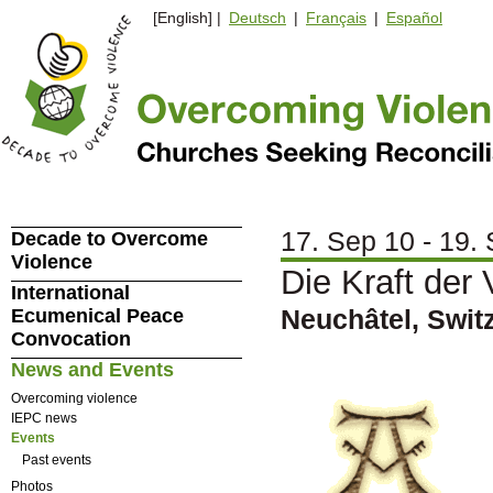
[English] |
Deutsch
|
Français
|
Español
17. Sep 10 - 19.
Decade to Overcome
Violence
Die Kraft der
International
Neuchâtel, Swit
Ecumenical Peace
Convocation
News and Events
Overcoming violence
IEPC news
Events
Past events
Photos