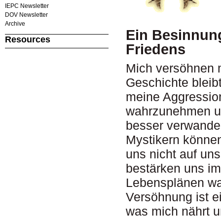
IEPC Newsletter
DOV Newsletter
Archive
Ein Besinnun
Resources
Friedens
Mich versöhnen m
Geschichte bleib
meine Aggressio
wahrzunehmen un
besser verwandel
Mystikern können 
uns nicht auf un
bestärken uns im
Lebensplänen wa
Versöhnung ist e
was mich nährt u