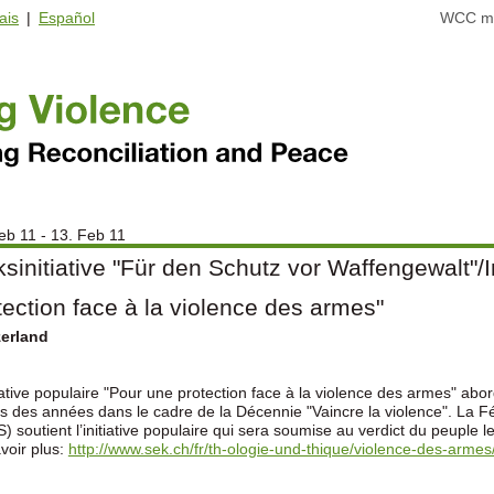
ais
|
Español
WCC ma
eb 11 - 13. Feb 11
ksinitiative "Für den Schutz vor Waffengewalt"/I
tection face à la violence des armes"
zerland
tiative populaire "Pour une protection face à la violence des armes" abor
s des années dans le cadre de la Décennie "Vaincre la violence". La F
) soutient l’initiative populaire qui sera soumise au verdict du peuple le
voir plus:
http://www.sek.ch/fr/th-ologie-und-thique/violence-des-arme