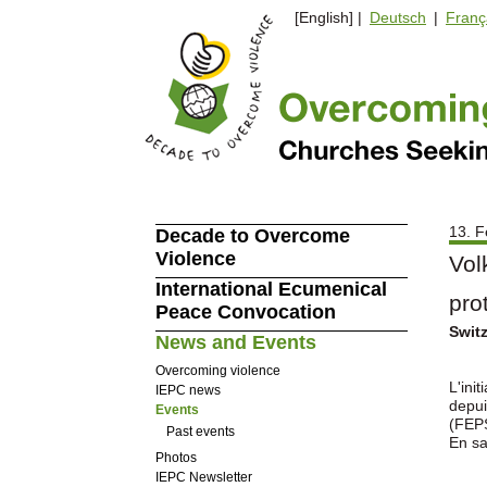
[English] |
Deutsch
|
Franç
13. F
Decade to Overcome
Violence
Vol
International Ecumenical
pro
Peace Convocation
Swit
News and Events
Overcoming violence
L'ini
IEPC news
depui
Events
(FEPS
Past events
En sa
Photos
IEPC Newsletter