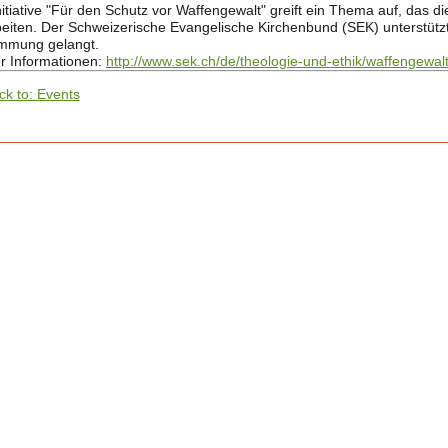
nitiative "Für den Schutz vor Waffengewalt" greift ein Thema auf, das 
eiten. Der Schweizerische Evangelische Kirchenbund (SEK) unterstützt d
immung gelangt.
r Informationen:
http://www.sek.ch/de/theologie-und-ethik/waffengewalt
ck to: Events