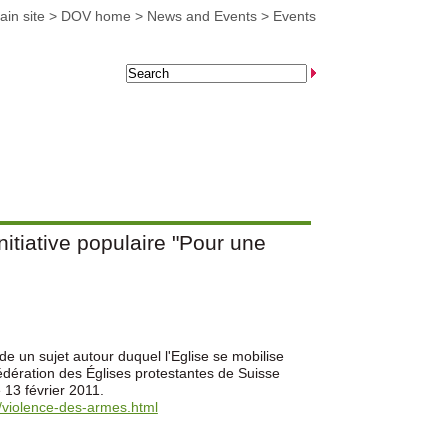
in site
>
DOV home
>
News and Events
>
Events
nitiative populaire "Pour une
de un sujet autour duquel l'Eglise se mobilise
édération des Églises protestantes de Suisse
 13 février 2011.
s/violence-des-armes.html