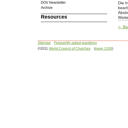
DOV Newsletter
Die I
bearb
Archive
Abst
Resources
Weite
<- Ba
Sitemap
Frequently asked questions
©2011
World Council of Churches
(
page 1328
)