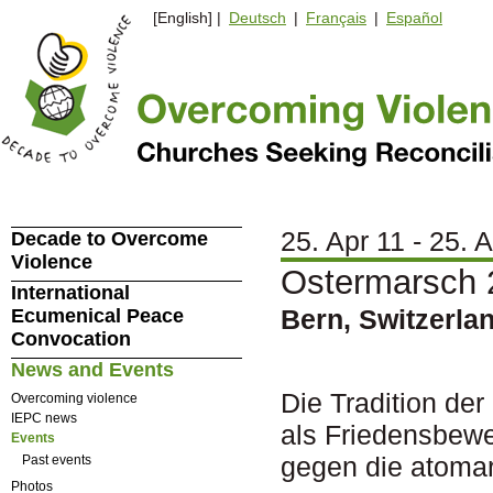
[English] |
Deutsch
|
Français
|
Español
25. Apr 11 - 25. 
Decade to Overcome
Violence
Ostermarsch 
International
Bern, Switzerla
Ecumenical Peace
Convocation
News and Events
Die Tradition de
Overcoming violence
IEPC news
als Friedensbewe
Events
gegen die atomar
Past events
Photos