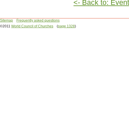
<- Back to: Even
Sitemap
Frequently asked questions
©2011
World Council of Churches
(
page 1328
)