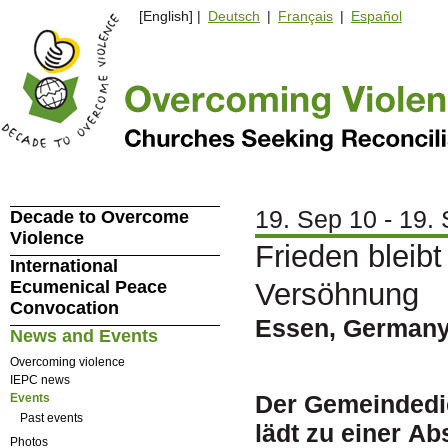
[English] |
Deutsch
|
Français
|
Español
19. Sep 10 - 19.
Decade to Overcome
Violence
Frieden bleibt
International
Ecumenical Peace
Versöhnung
Convocation
Essen, German
News and Events
Overcoming violence
IEPC news
Der Gemeindedi
Events
Past events
lädt zu einer Ab
Photos