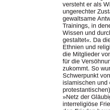
versteht er als 
ungerechter Zust
gewaltsame Antw
Trainings, in de
Wissen und durch
gestaltet«. Da d
Ethnien und reli
die Mitglieder v
für die Versöhnu
zukommt. So wurde
Schwerpunkt vo
islamischen und c
protestantische
»Netz der Gläubi
interreligiöse F