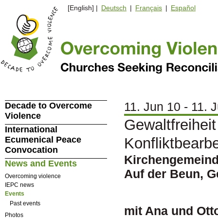
[English] |
Deutsch
|
Français
|
Español
11. Jun 10 - 11. 
Decade to Overcome
Violence
Gewaltfreiheit
International
Ecumenical Peace
Konfliktbearb
Convocation
Kirchengemeinde
News and Events
Auf der Beun, 
Overcoming violence
IEPC news
Events
Past events
mit Ana und Ott
Photos