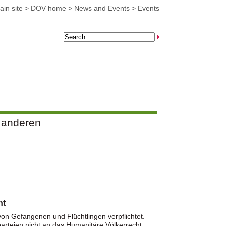
in site
>
DOV home
>
News and Events
>
Events
r anderen
nt
n Gefangenen und Flüchtlingen verpflichtet.
sparteien nicht an das Humanitäre Völkerrecht