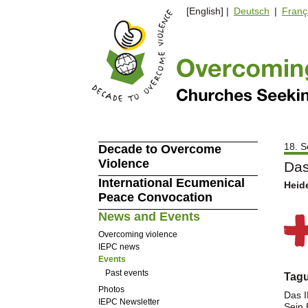
[English] |
Deutsch
|
Franç
18. S
Decade to Overcome
Violence
Das
International Ecumenical
Heid
Peace Convocation
News and Events
Overcoming violence
IEPC news
Events
Past events
Tagu
Photos
Das I
IEPC Newsletter
Sein 