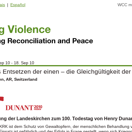
ais
|
Español
WCC ma
ep 10 - 18. Sep 10
 Entsetzen der einen – die Gleichgültigkeit de
en, AR, Switzerland
ng der Landeskirchen zum 100. Todestag von Henry Duna
KRK ist dem Schutz von Gewaltopfern, der menschlichen Behandlung vo
Einsatz ist gefährlich und der Erfolg in Frage gestellt, wenn sich Krieg