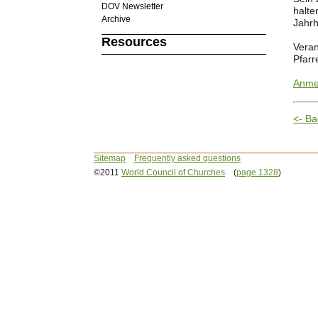
DOV Newsletter
halte
Archive
Jahrh
Resources
Veran
Pfarr
Anmel
<- Ba
Sitemap
Frequently asked questions
©2011
World Council of Churches
(
page 1328
)