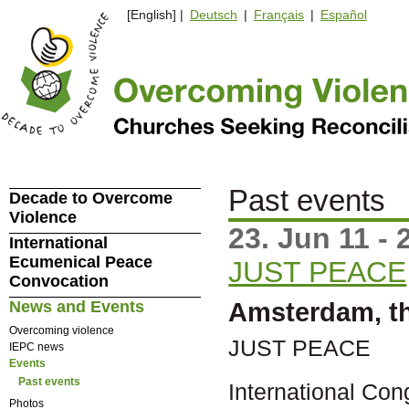
[English] |
Deutsch
|
Français
|
Español
Past events
Decade to Overcome
Violence
23. Jun 11 - 
International
Ecumenical Peace
JUST PEACE
Convocation
Amsterdam, t
News and Events
Overcoming violence
JUST PEACE
IEPC news
Events
Past events
International Co
Photos