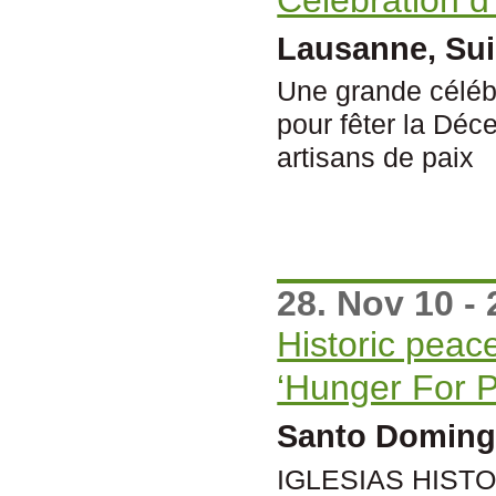
Lausanne, Su
Une grande céléb
pour fêter la Déc
artisans de paix
28. Nov 10 - 
Historic peac
‘Hunger For P
Santo Doming
IGLESIAS HISTO