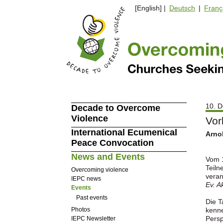
[English] |
Deutsch
|
Franç
10. D
Decade to Overcome
Violence
Vor
International Ecumenical
Arno
Peace Convocation
News and Events
Vom 1
Teiln
Overcoming violence
veran
IEPC news
Ev. A
Events
Past events
Die T
Photos
kenne
Persp
IEPC Newsletter