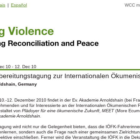
ais
|
Español
WCC ma
ec 10 - 12. Dec 10
bereitungstagung zur Internationalen Ökumeni
ldshain, Germany
0.-12. Dezember 2010 findet in der Ev. Akademie Arnoldshain (bei Fran
ehmenden und für Interessierte an der Internationalen Ökumenischen Fr
staltet von
Plädoyer für eine ökumenische Zukunft
,
MEET
(More Ecume
kademie Arnoldshain
.
agung wird nicht nur die Gelegenheit bieten, dass die IÖFK-Fahrerinn
nlernen, sondern auch die Frage nach einer gemeinsamen Zielrichtun
ektive einschließen. Ferner wird die Veranstaltung die IÖFK in die D