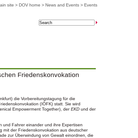
in site
>
DOV home
>
News and Events
>
Events
schen Friedenskonvokation
kfurt) die Vorbereitungstagung für die
iedenskonvokation (IÖFK) statt. Sie wird
nical Empowerment Together), der
EKD
und der
en und Fahrer einander und ihre Expertisen
g mit der Friedenskonvokation aus deutscher
ekade zur Überwindung von Gewalt einordnen, die