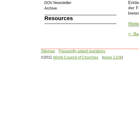
Erklä
DOV Newsletter
der F
Archive
biete
Resources
Weite
<- Ba
Sitemap
Frequently asked questions
©2011
World Council of Churches
(
page 1328
)