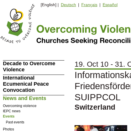
[English] |
Deutsch
|
Français
|
Español
19. Oct 10 - 31. 
Decade to Overcome
Violence
Informations
International
Ecumenical Peace
Friedensförd
Convocation
SUIPPCOL
News and Events
Switzerland
Overcoming violence
IEPC news
Events
Past events
Photos