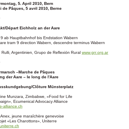
montag, 5. April 2010, Bern
 de Pâques, 5 avril 2010, Berne
0
kt/Départ Eichholz an der Aare
9 ab Hauptbahnhof bis Endstation Wabern
gare tram 9 direction Wabern, descendre terminus Wabern
 Rulli, Argentinien, Grupo de Reflexión Rural
www.grr.org.ar
0
rmarsch –Marche de Pâques
ng der Aare – le long de l'Aare
usskundgebung/Clôture Münsterplatz
ine Munzara, Zimbabwe, «Food for Life
ign», Ecumenical Advocacy Alliance
-alliance.ch
 Anex, jeune maraîchère genevoise
ojet «Les Charottons», Uniterre
niterre.ch