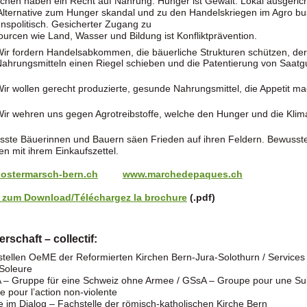
hen haben ein Recht auf Nahrung. Hunger ist Gewalt. Lokal ausgericht
Alternative zum Hunger skandal und zu den Handelskriegen im Agro bu
enspolitisch. Gesicherter Zugang zu
urcen wie Land, Wasser und Bildung ist Konfliktprävention.
ir fordern Handelsabkommen, die bäuerliche Strukturen schützen, de
ahrungsmitteln einen Riegel schieben und die Patentierung von Saatg
ir wollen gerecht produzierte, gesunde Nahrungsmittel, die Appetit 
ir wehren uns gegen Agrotreibstoffe, welche den Hunger und die Klim
ste Bäuerinnen und Bauern säen Frieden auf ihren Feldern. Bewuss
en mit ihrem Einkaufszettel.
ostermarsch-bern.ch
www.marchedepaques.ch
r zum Download/Téléchargez la brochure
(.pdf)
erschaft – collectif:
tellen OeME der Reformierten Kirchen Bern-Jura-Solothurn / Services
Soleure
– Gruppe für eine Schweiz ohne Armee / GSsA – Groupe pour une Su
e pour l’action non-violente
e im Dialog – Fachstelle der römisch-katholischen Kirche Bern