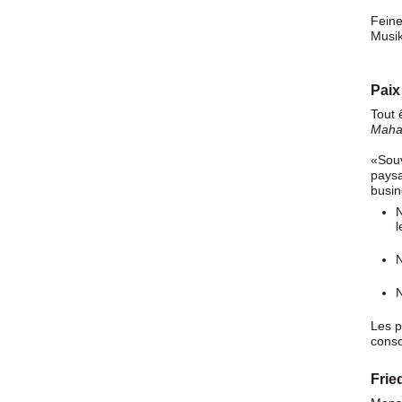
Feine
Musik
Paix
Tout 
Maha
«Souv
paysa
busin
N
l
N
N
Les p
conso
Frie