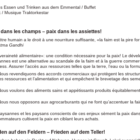
s Essen und Trinken aus dem Emmental / Buffet
 / Musique Traktorkestar
 dans les champs – paix dans les assiettes!
être humain a le droit à une nourriture suffisante, «la faim est la pire f
tma Gandhi
eraineté alimentaire»: une condition nécessaire pour la paix! Le déve
nnes est une alternative au scandale de la faim et à la guerre commerci
ess. Assurer l’accès aux ressources telles que la terre, l’eau ou la format
ous revendiquons des accords commerciaux qui protègent les structure
es ressources et l’alimentation et qui empêchent le brevetage des sem
ous voulons des aliments sains et appétissants produits équitablement 
ous nous opposons aux agrocarburants qui ne font qu’accentuer la fai
aysannes et les paysans conscients de ces enjeux sèment la paix dan
mmateurs cultivent la paix en ciblant leurs achats.
den auf den Feldern – Frieden auf dem Teller!