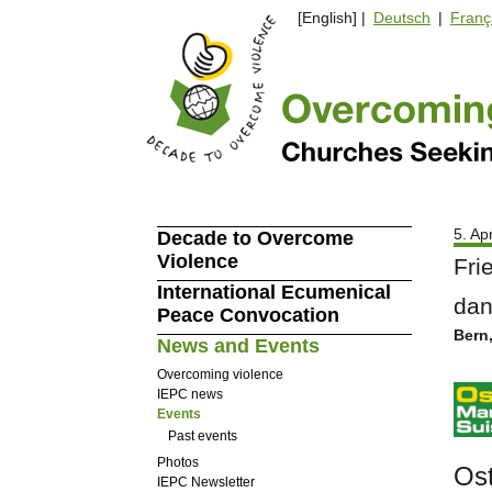
[English] |
Deutsch
|
Franç
5. Ap
Decade to Overcome
Violence
Fri
International Ecumenical
dan
Peace Convocation
Bern,
News and Events
Overcoming violence
IEPC news
Events
Past events
Photos
Os
IEPC Newsletter