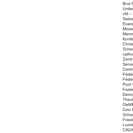
Brot 
Unite
cfd –
Swiss
Evang
Missi
Menn
Konfe
Chris
Schwe
catho
Zentr
Servi
Cent
Fédér
Fédér
Pont 
Faste
Demok
Theol
OeME
Cevi 
Schwe
Fried
Lumi
CAUX 