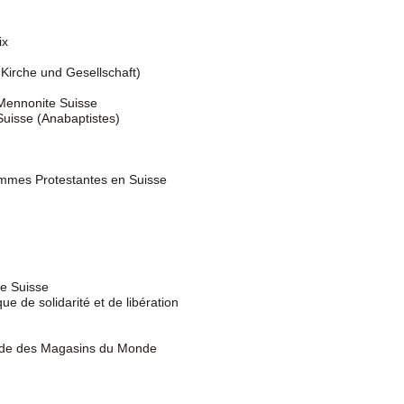
ix
Kirche und Gesellschaft)
Mennonite Suisse
Suisse (Anabaptistes)
emmes Protestantes en Suisse
de Suisse
 de solidarité et de libération
mande des Magasins du Monde