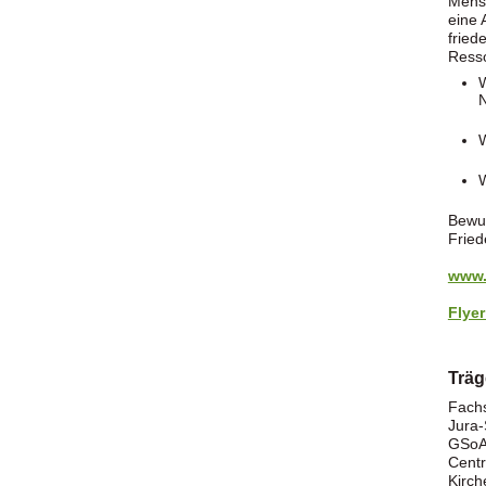
Mensc
eine 
fried
Resso
W
N
W
W
Bewus
Fried
www.
Flye
Träg
Fachs
Jura-
GSoA 
Centr
Kirch