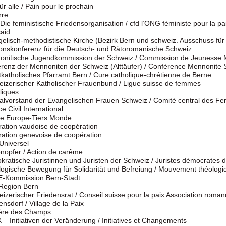
für alle / Pain pour le prochain
rre
 Die feministische Friedensorganisation / cfd l’ONG féministe pour la pa
aid
elisch-methodistische Kirche (Bezirk Bern und schweiz. Ausschuss für 
onskonferenz für die Deutsch- und Rätoromanische Schweiz
onitische Jugendkommission der Schweiz / Commission de Jeunesse 
renz der Mennoniten der Schweiz (Alttäufer) / Conférence Mennonite 
tkatholisches Pfarramt Bern / Cure catholique-chrétienne de Berne
izerischer Katholischer Frauenbund / Ligue suisse de femmes
liques
alvorstand der Evangelischen Frauen Schweiz / Comité central des F
ce Civil International
re Europe-Tiers Monde
ation vaudoise de coopération
ation genevoise de coopération
Universel
nopfer / Action de carême
ratische Juristinnen und Juristen der Schweiz / Juristes démocrates 
ogische Bewegung für Solidarität und Befreiung / Mouvement théologique
-Kommission Bern-Stadt
Region Bern
izerischer Friedensrat / Conseil suisse pour la paix Association ro
ensdorf / Village de la Paix
ère des Champs
– Initiativen der Veränderung / Initiatives et Changements