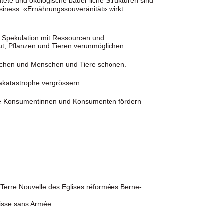
ete und ökologische bäuer liche Strukturen sind
siness. «Ernährungssouveränität» wirkt
r Spekulation mit Ressourcen und
ut, Pflanzen und Tieren verunmöglichen.
machen und Menschen und Tiere schonen.
akatastrophe vergrössern.
te Konsumentinnen und Konsumenten fördern
 Terre Nouvelle des Eglises réformées Berne-
isse sans Armée