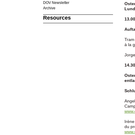
DOV Newsletter
Oster
Archive
Lundi
Resources
13.0
Aufta
Tram 
à la 
Jorge
14.3
Oste
entla
Schl
Angel
Campa
www.e
Irène
du pr
www.u