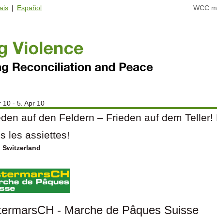
ais
|
Español
WCC ma
r 10 - 5. Apr 10
eden auf den Feldern – Frieden auf dem Teller!
s les assiettes!
 Switzerland
termarsCH - Marche de Pâques Suisse