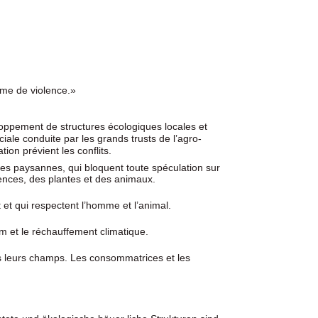
orme de violence.»
loppement de structures écologiques locales et
ale conduite par les grands trusts de l’agro-
ion prévient les conflits.
s paysannes, qui bloquent toute spéculation sur
ences, des plantes et des animaux.
et qui respectent l’homme et l’animal.
m et le réchauffement climatique.
s leurs champs. Les consommatrices et les