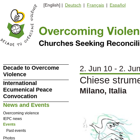
[English] |
Deutsch
|
Français
|
Español
2. Jun 10 - 2. Ju
Decade to Overcome
Violence
Chiese strume
International
Milano, Italia
Ecumenical Peace
Convocation
News and Events
Overcoming violence
IEPC news
Events
Past events
Photos