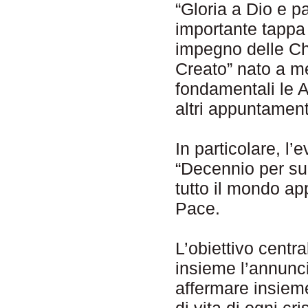
“Gloria a Dio e 
importante tappa
impegno delle Ch
Creato” nato a m
fondamentali le
altri appuntament
In particolare, l
“Decennio per sup
tutto il mondo ap
Pace.
L’obiettivo centr
insieme l’annunc
affermare insieme
di vita di ogni cr