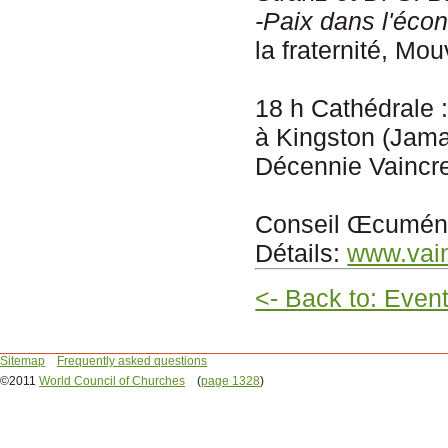
-Pa
ix
dans l'éco
la fraternité, Mo
18 h Cathédrale
à Kingston (Jam
Décennie Vaincr
Conseil Œcumén
Détails:
www.vain
<- Back to: Even
Sitemap
Frequently asked questions
©2011
World Council of Churches
(
page 1328
)