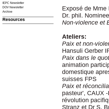
IEPC Newsletter
Exposé de Mme 
DOV Newsletter
Archive
Dr. phil. Nominee
Resources
Non-violence et 
Ateliers:
Pai
x
et non-viol
Hansuli Gerber I
Pa
ix
dan
s l
e quot
animation partici
domestique apre
suisses FPS
Paix et réconcilia
pasteur', CAUX -
révolution pacifi
Stranz et Dr S. 