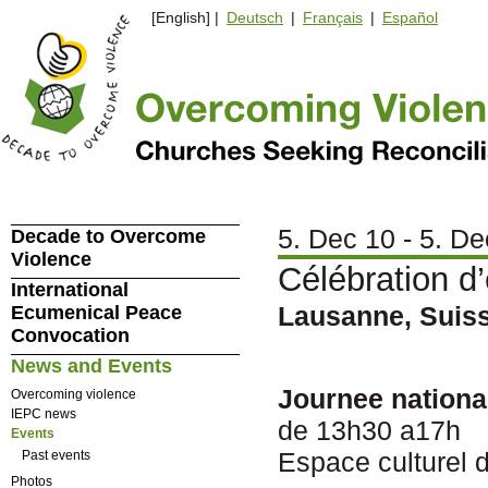
[English] |
Deutsch
|
Français
|
Español
5. Dec 10 - 5. De
Decade to Overcome
Violence
Célébration d
International
Lausanne, Suis
Ecumenical Peace
Convocation
News and Events
Journee nationa
Overcoming violence
IEPC news
de 13h30 a17h
Events
Espace culturel 
Past events
Photos